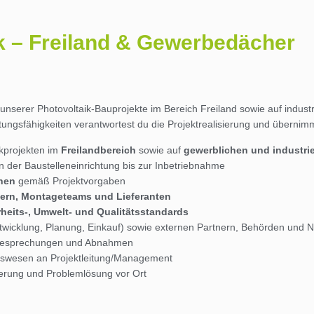
ik – Freiland & Gewerbedächer
unserer Photovoltaik-Bauprojekte im Bereich Freiland sowie auf indust
ungsfähigkeiten verantwortest du die Projektrealisierung und übernim
ikprojekten im
Freilandbereich
sowie auf
gewerblichen und industri
 der Baustelleneinrichtung bis zur Inbetriebnahme
inen
gemäß Projektvorgaben
rn, Montageteams und Lieferanten
rheits-, Umwelt- und Qualitätsstandards
twicklung, Planung, Einkauf) sowie externen Partnern, Behörden und N
ubesprechungen und Abnahmen
htswesen an Projektleitung/Management
ierung und Problemlösung vor Ort