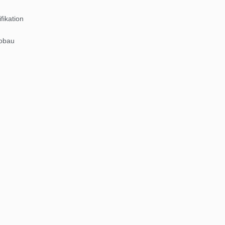
fikation
robau