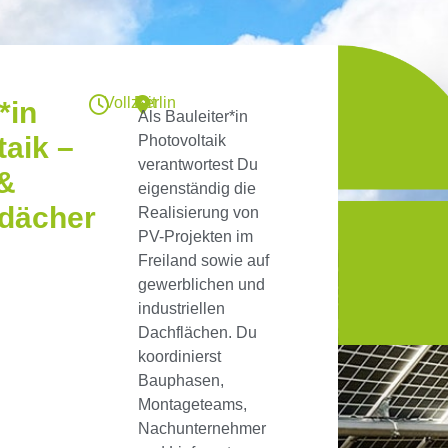
Vollzeit
Berlin
*in
Als Bauleiter*in
taik –
Photovoltaik
verantwortest Du
 &
eigenständig die
dächer
Realisierung von
PV-Projekten im
Freiland sowie auf
gewerblichen und
industriellen
Dachflächen. Du
koordinierst
Bauphasen,
Montageteams,
Nachunternehmer